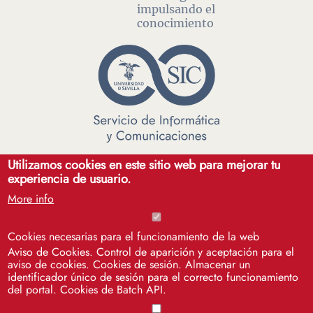
impulsando el
conocimiento
Utilizamos cookies en este sitio web para mejorar tu
SOS - Servicio de Atención a Usuarios de la
experiencia de usuario.
Universidad de Sevilla
More info
Campus Reina Mercedes. Centro de Recursos para el
Aprendizaje y la Investigación (CRAI) Antonio de Ulloa, 1ª
Cookies necesarias para el funcionamiento de la web
planta, sala 4. 41012 Sevilla.
Aviso de Cookies. Control de aparición y aceptación para el
aviso de cookies. Cookies de sesión. Almacenar un
identificador único de sesión para el correcto funcionamiento
del portal. Cookies de Batch API.