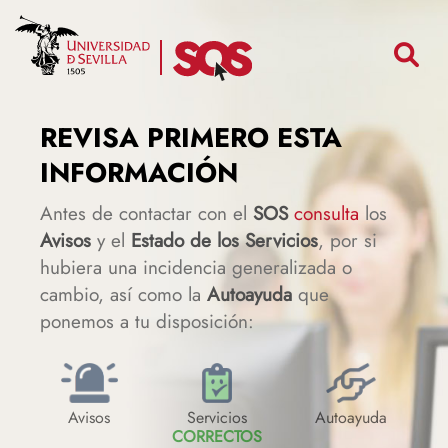
Pasar
Search
al
contenido
principal
REVISA PRIMERO ESTA
INFORMACIÓN
Antes de contactar con el
SOS
consulta
los
Avisos
y el
Estado de los Servicios
, por si
hubiera una incidencia generalizada o
cambio, así como la
Autoayuda
que
ponemos a tu disposición:
Avisos
Servicios
Autoayuda
CORRECTOS