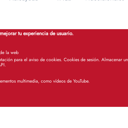
 mejorar tu experiencia de usuario.
 de la web
tación para el aviso de cookies. Cookies de sesión. Almacenar un 
API.
SOS - Servicio de Atención a Usuar
Campus Reina Mercedes. Centro de Recursos par
elementos multimedia, como vídeos de YouTube.
Antonio de Ulloa, 1ª planta, sala 4. 41012 Sevil