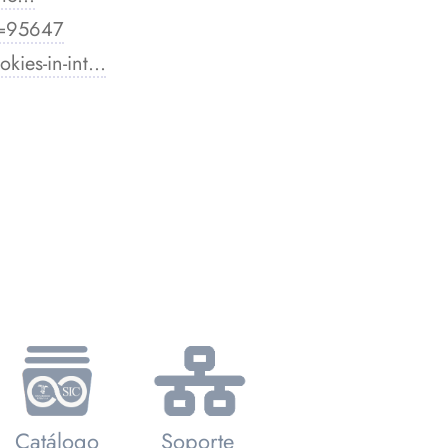
r=95647
es-in-int...
Catálogo
Soporte