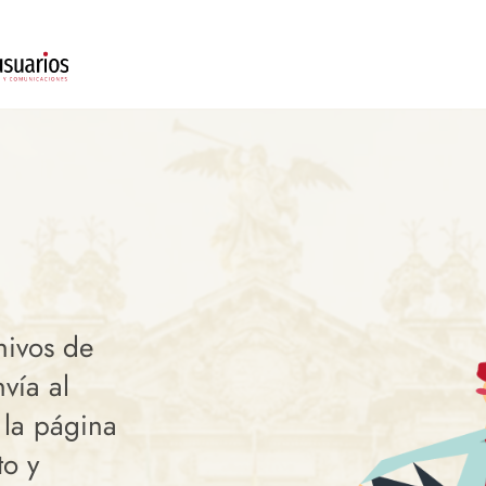
hivos de
vía al
 la página
to y