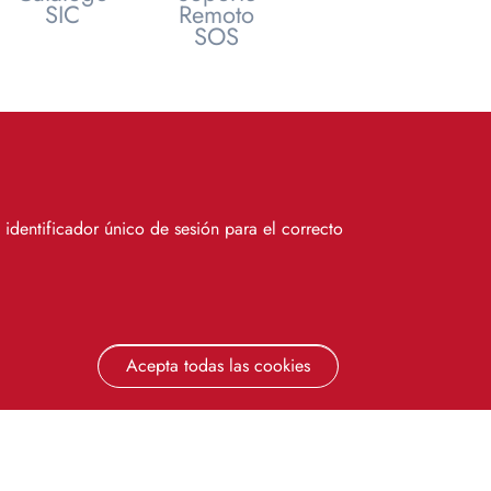
SIC
Remoto
SOS
identificador único de sesión para el correcto
ios de la Universidad de Sevilla
a el Aprendizaje y la Investigación (CRAI)
la.
Acepta todas las cookies
Revocar consen