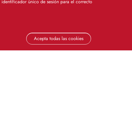
identificador único de sesión para el correcto
Acepta todas las cookies
Revocar consen
ios de la Universidad de Sevilla
a el Aprendizaje y la Investigación (CRAI)
la.