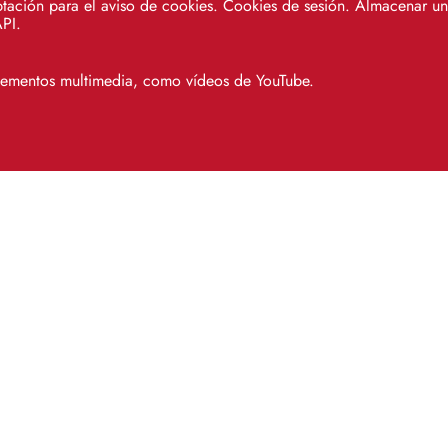
tación para el aviso de cookies. Cookies de sesión. Almacenar un 
API.
elementos multimedia, como vídeos de YouTube.
SOS - Servicio de Atención a Usuar
Campus Reina Mercedes. Centro de Recursos par
Antonio de Ulloa, 1ª planta, sala 4. 41012 Sevil