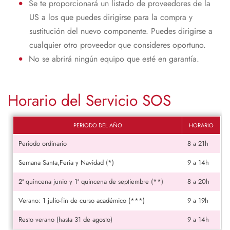
Se te proporcionará un listado de proveedores de la
US a los que puedes dirigirse para la compra y
sustitución del nuevo componente. Puedes dirigirse a
cualquier otro proveedor que consideres oportuno.
No se abrirá ningún equipo que esté en garantía.
Horario del Servicio SOS
PERIODO DEL AÑO
HORARIO
Periodo ordinario
8 a 21h
Semana Santa,Feria y Navidad (*)
9 a 14h
2ª quincena junio y 1ª quincena de septiembre (**)
8 a 20h
Verano: 1 julio-fin de curso académico (***)
9 a 19h
Resto verano (hasta 31 de agosto)
9 a 14h