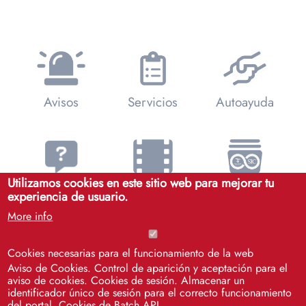
Avisos
Servicios
Autoayuda
Utilizamos cookies en este sitio web para mejorar tu
FAQs
Videotutoriales
Catálogo SIC
experiencia de usuario.
More info
Cookies necesarias para el funcionamiento de la web
Aviso de Cookies. Control de aparición y aceptación para el
Soporte
aviso de cookies. Cookies de sesión. Almacenar un
Remoto SOS
identificador único de sesión para el correcto funcionamiento
del portal. Cookies de Batch API.