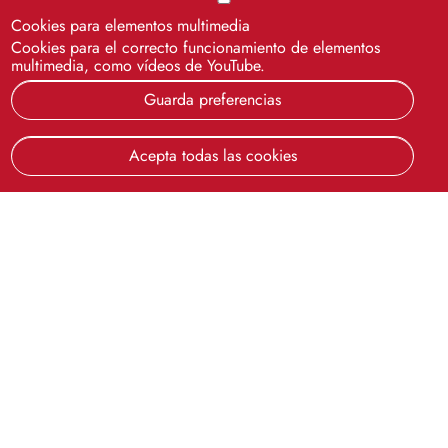
Cookies para elementos multimedia
Cookies para el correcto funcionamiento de elementos
multimedia, como vídeos de YouTube.
Guarda preferencias
Acepta todas las cookies
SOS - Servicio de Atención a Usuarios de la
Universidad de Sevilla
Campus Reina Mercedes. Centro de Recursos para el
Aprendizaje y la Investigación (CRAI) Antonio de Ulloa, 1ª
planta, sala 4. 41012 Sevilla.