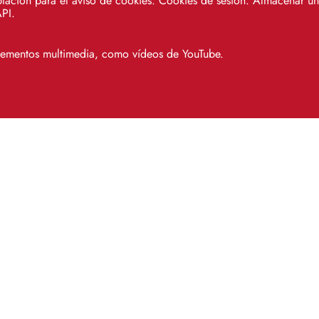
tación para el aviso de cookies. Cookies de sesión. Almacenar un 
API.
elementos multimedia, como vídeos de YouTube.
SOS - Servicio de Atención a Usuar
Campus Reina Mercedes. Centro de Recursos par
Antonio de Ulloa, 1ª planta, sala 4. 41012 Sevil